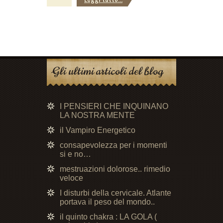
Gli ultimi articoli del blog
I PENSIERI CHE INQUINANO
LA NOSTRA MENTE
il Vampiro Energetico
consapevolezza per i momenti
si e no…
mestruazioni dolorose.. rimedio
veloce
I disturbi della cervicale. Atlante
portava il peso del mondo..
il quinto chakra : LA GOLA (