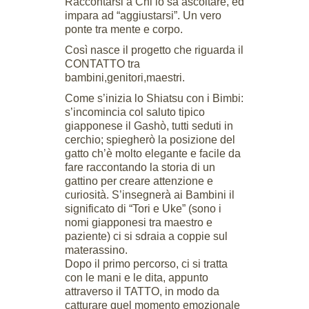
Raccontarsi a Chi lo sa ascoltare, ed
impara ad “aggiustarsi”. Un vero
ponte tra mente e corpo.
Così nasce il progetto che riguarda il
CONTATTO tra
bambini,genitori,maestri.
Come s’inizia lo Shiatsu con i Bimbi:
s’incomincia col saluto tipico
giapponese il Gashò, tutti seduti in
cerchio; spiegherò la posizione del
gatto ch’è molto elegante e facile da
fare raccontando la storia di un
gattino per creare attenzione e
curiosità. S’insegnerà ai Bambini il
significato di “Tori e Uke” (sono i
nomi giapponesi tra maestro e
paziente) ci si sdraia a coppie sul
materassino.
Dopo il primo percorso, ci si tratta
con le mani e le dita, appunto
attraverso il TATTO, in modo da
catturare quel momento emozionale