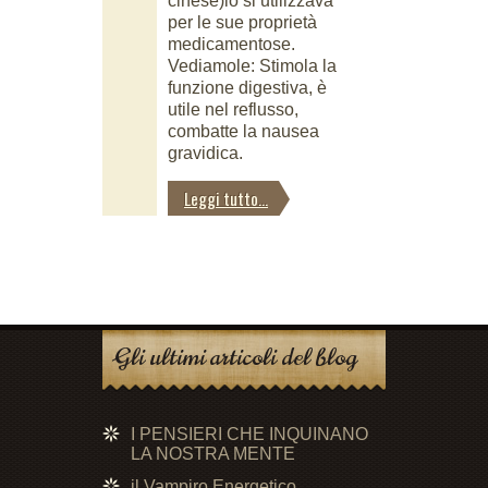
cinese)lo si utilizzava
per le sue proprietà
medicamentose.
Vediamole: Stimola la
funzione digestiva, è
utile nel reflusso,
combatte la nausea
gravidica.
Leggi tutto...
Gli ultimi articoli del blog
I PENSIERI CHE INQUINANO
LA NOSTRA MENTE
il Vampiro Energetico