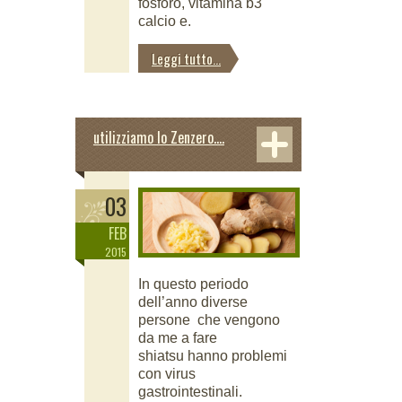
fosforo, vitamina b3
calcio e.
Leggi tutto...
utilizziamo lo Zenzero….
03
FEB
2015
In questo periodo
dell’anno diverse
persone che vengono
da me a fare
shiatsu hanno problemi
con virus
gastrointestinali.